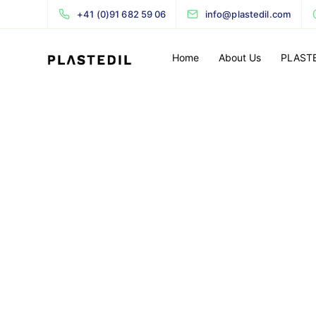
+41 (0)91 682 59 06
info@plastedil.com
Home
About Us
PLAST